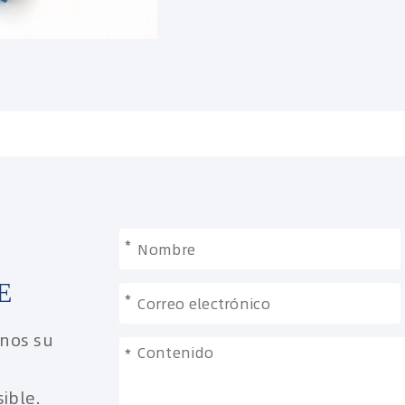
*
E
*
rnos su
*
ible.