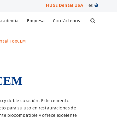
HUGE Dental USA
es
English
Academia
Empresa
Contáctenos
日本語
ental TopCEM
français
Deutsch
Español
pCEM
русский
português
o y doble curación. Este cemento
cto para su uso en restauraciones de
العربية
nte biocompatible y ofrece excelente