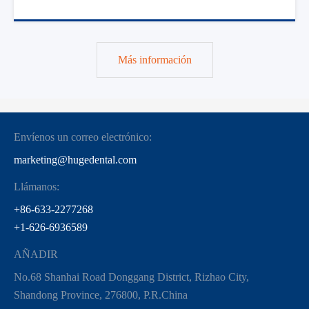
Más información
Envíenos un correo electrónico:
marketing@hugedental.com
Llámanos:
+86-633-2277268
+1-626-6936589
AÑADIR
No.68 Shanhai Road Donggang District, Rizhao City,
Shandong Province, 276800, P.R.China