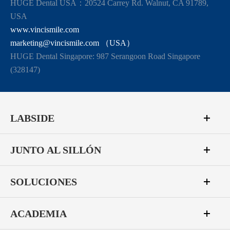
HUGE Dental USA：20524 Carrey Rd. Walnut, CA 91789,
USA
www.vincismile.com
marketing@vincismile.com （USA）
HUGE Dental Singapore: 987 Serangoon Road Singapore
(328147)
LABSIDE
JUNTO AL SILLÓN
SOLUCIONES
ACADEMIA