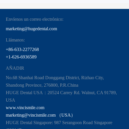
Envíenos un correo electrónico:
marketing@hugedental.com
Llámanos:
+86-633-2277268
+1-626-6936589
AÑADIR
No.68 Shanhai Road Donggang District, Rizhao City,
Shandong Province, 276800, P.R.China
HUGE Dental USA：20524 Carrey Rd. Walnut, CA 91789,
USA
www.vincismile.com
marketing@vincismile.com （USA）
HUGE Dental Singapore: 987 Serangoon Road Singapore