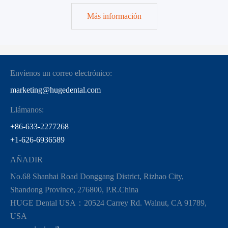
Más información
Envíenos un correo electrónico:
marketing@hugedental.com
Llámanos:
+86-633-2277268
+1-626-6936589
AÑADIR
No.68 Shanhai Road Donggang District, Rizhao City,
Shandong Province, 276800, P.R.China
HUGE Dental USA：20524 Carrey Rd. Walnut, CA 91789,
USA