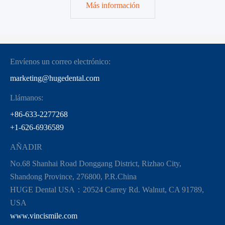
Más información
Envíenos un correo electrónico:
marketing@hugedental.com
Llámanos:
+86-633-2277268
+1-626-6936589
AÑADIR
No.68 Shanhai Road Donggang District, Rizhao City,
Shandong Province, 276800, P.R.China
HUGE Dental USA：20524 Carrey Rd. Walnut, CA 91789,
USA
www.vincismile.com