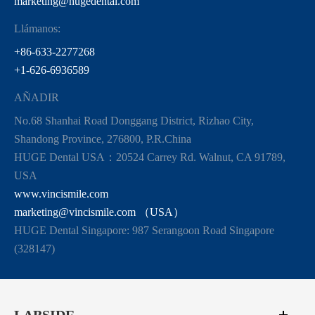
marketing@hugedental.com
Llámanos:
+86-633-2277268
+1-626-6936589
AÑADIR
No.68 Shanhai Road Donggang District, Rizhao City,
Shandong Province, 276800, P.R.China
HUGE Dental USA：20524 Carrey Rd. Walnut, CA 91789,
USA
www.vincismile.com
marketing@vincismile.com （USA）
HUGE Dental Singapore: 987 Serangoon Road Singapore
(328147)