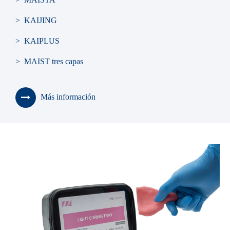
> KAIJING
> KAIPLUS
> MAIST tres capas
> Soning
Más información
> BLUEBELL
> KAILI
> Personas mayores
> Guía de la sombra de los dientes
> Guía del molde de vida de los dientes
> Gabinete de dientes
> Caja de dentadura