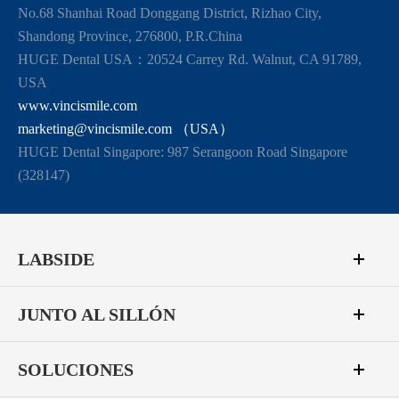
No.68 Shanhai Road Donggang District, Rizhao City,
Shandong Province, 276800, P.R.China
HUGE Dental USA：20524 Carrey Rd. Walnut, CA 91789,
USA
www.vincismile.com
marketing@vincismile.com （USA）
HUGE Dental Singapore: 987 Serangoon Road Singapore
(328147)
LABSIDE
JUNTO AL SILLÓN
SOLUCIONES